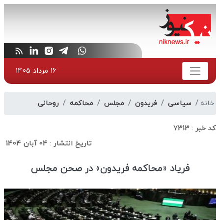
16 مرداد 1405
خانه
سیاسی
فریدون
مجلس
محاکمه
روحانی
کد خبر :
7313
تاریخ انتشار :
04 آبان 1404
فریاد «محاکمه فریدون» در صحن مجلس