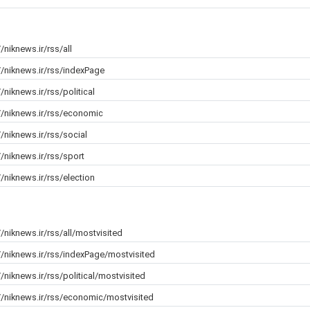
//niknews.ir/rss/all
//niknews.ir/rss/indexPage
//niknews.ir/rss/political
//niknews.ir/rss/economic
//niknews.ir/rss/social
//niknews.ir/rss/sport
//niknews.ir/rss/election
//niknews.ir/rss/all/mostvisited
های متعدد در جنوب ایران چیست؟
پیام تیم ایران
//niknews.ir/rss/indexPage/mostvisited
//niknews.ir/rss/political/mostvisited
//niknews.ir/rss/economic/mostvisited