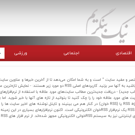
اقتصادی
اجتماعی
ورزشی
 سایت " یا " مختصر و مفید سایت " است و به شما امکان می‌دهد تا از آخرین خبرها و عناوین سایت
وبلاگهای مورد علاقه خود با خبر باشید، بدون آنکه نیازی داشته باشید به آنها سر بزنید. کاربردهای اصلی RSS دو مورد زیر هستند: - نمایش 
جدید) - دریافت جدیدترین مطالب سایت‌های مورد علاقه با استفاده از نرم‌افزارهای 
ون وجود RSS شما باید هر روز سایت های مورد علاقه خود را را چک کنید تا بتوانید از تازه های آنها با خبر شوید. اما 
تکنولوژی ، شما ، RSS چندین سایت را در یک برنامه RSS aggregator یا (RSS خوان) در کنار هم می بینیند و تایتل نوشته های اخیر سایت ه
مراجعه به آنها مشاهده میکنید. RSS Reader چیست؟ RSS Reader یک نرم‌افزار RSSخوان الکترونیکی است. اکنون نرم‌افزارهای بسیاری در این 
دارند که می‌توان