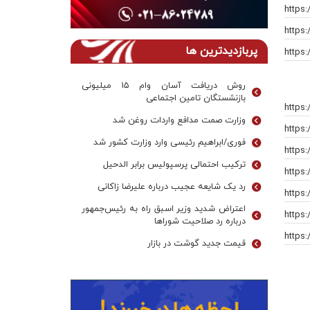
https:
https:
پربازدیدترین ها
https:
روش دریافت آسان وام ۱۵ میلیونی
بازنشستگان تامین اجتماعی
https:
وزارت صمت مدافع واردات روغن شد
https
فوری/ابراهیم رئیسی وارد وزارت کشور شد
https:
ترکیب احتمالی پرسپولیس برابر الدحیل
https
رد یک شایعه عجیب درباره علیرضا زاکانی
https
اعتراض شدید وزیر اسبق راه به رئیس‌جمهور
https
درباره رد صلاحیت شوراها
https
قیمت جدید گوشت در بازار