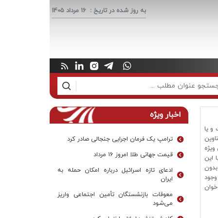
به روز شده در تاریخ :
16 مرداد 1405
اخبار ویژه
 و یا
تازه‌ترین عناوین
ترامپ یک فرمان اجرایی جنجالی صادر کرد
ویژه
قیمت جهانی طلا امروز ۱۶ مرداد
با این
ا را بدون
ادعای تازه اسرائیل درباره امکان حمله به
زمینه وجود
ایران
 با دانلود آنها RSS خواند. اما به تازگی مرورگرهای اینترنتی نیز به سیستم RSSخوانی الکترونیکی مجهز شده‌اند. از نرم افزار های RSS خوان
معوقات بازنشستگان تأمین اجتماعی واریز
می‌شود