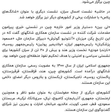
چین برگزار می‌شود.
در حاشیه نشست امسال سران، نشست دیگری با عنوان «شانگ‌های
پلاس» با مشارکت برخی از کشور‌های دیگر نیز برگزار خواهد شد.
«لی بین» دستیار وزیر امور خارجه چین در نشستی خبری پیرامون
مقدمات شرکت کننده در نشست سازمان همکاری شانگهای گفت که در
این تاریخ پکن میزبان «آنتونیو گوترش» دبیرکل سازمان ملل، «مسعود
پزشکیان» رئیس‌جمهور ایران، «ولادیمیر پوتین» رئیس‌جمهور روسیه،
«نارندرا مودی» نخست وزیر هند و بیش از ۲۰ تن از سران کشور‌ها برای
نشستی سیاسی و امنیتی با هدف تحکیم نفوذ منطقه‌ای چین خواهد بود.
جمهوری اسلامی ایران از سال ۱۴۰۰ به عضویت رسمی سازمان همکاری
شانگهای درآمده است. کشور‌های چین، هند، قزاقستان، قرقیزستان،
پاکستان، روسیه، تاجیکستان، ازبکستان و بلاروس دیگر اعضای دائمی
این سازمان هستند.
کشور‌های دیگری از جمله مغولستان به عنوان عضو ناظر و همچنین
ارمنستان، جمهوری آذربایجان، کامبوج، نپال، سری‌لانکا، ترکیه، عربستان
سعودی، قطر، مصر، کویت، مالدیو، میانمار، امارات و بحرین نیز شرکای
گفت‌وگوی این سازمان هستند.