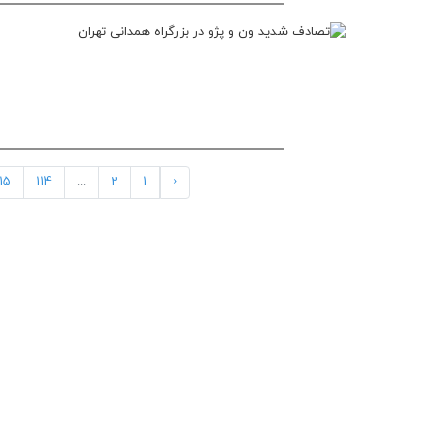
115
114
...
2
1
‹