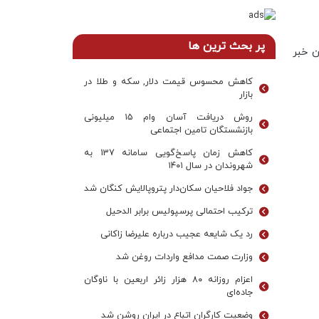
پر بحث ترین ها
ن خبر
کاهش محسوس قیمت دلار, سکه و طلا در
بازار
روش دریافت آسان وام ۱۵ میلیونی
بازنشستگان تامین اجتماعی
کاهش زمان پاسخ‌گویی سامانه 137 به
شهروندان در سال ۱۴۰۱
جواد فلاحیان سکان‌دار پتروپالایش کنگان شد
ترکیب احتمالی پرسپولیس برابر الدحیل
رد یک شایعه عجیب درباره علیرضا زاکانی
وزارت صمت مدافع واردات روغن شد
اعزام روزانه ۸۰ هزار زائر اربعین با ناوگان
جاده‌ای
وضعیت کارگران اتباع در ایران روشن شد