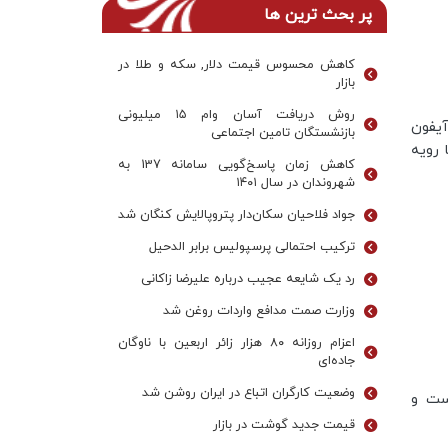
پر بحث ترین ها
کاهش محسوس قیمت دلار, سکه و طلا در
بازار
روش دریافت آسان وام ۱۵ میلیونی
آیفون
بازنشستگان تامین اجتماعی
 رویه
کاهش زمان پاسخ‌گویی سامانه 137 به
شهروندان در سال ۱۴۰۱
جواد فلاحیان سکان‌دار پتروپالایش کنگان شد
ترکیب احتمالی پرسپولیس برابر الدحیل
رد یک شایعه عجیب درباره علیرضا زاکانی
وزارت صمت مدافع واردات روغن شد
اعزام روزانه ۸۰ هزار زائر اربعین با ناوگان
جاده‌ای
وضعیت کارگران اتباع در ایران روشن شد
 نیست و
قیمت جدید گوشت در بازار