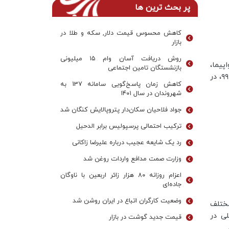
پر بحث ترین ها
کاهش محسوس قیمت دلار, سکه و طلا در
بازار
روش دریافت آسان وام ۱۵ میلیونی
پیما،
بازنشستگان تامین اجتماعی
برخی شرکت‌های هواپیمایی با قیمت بیشتر از نرخ مصوب آبان سال ۹۹، در
کاهش زمان پاسخ‌گویی سامانه 137 به
شهروندان در سال ۱۴۰۱
جواد فلاحیان سکان‌دار پتروپالایش کنگان شد
ترکیب احتمالی پرسپولیس برابر الدحیل
رد یک شایعه عجیب درباره علیرضا زاکانی
وزارت صمت مدافع واردات روغن شد
اعزام روزانه ۸۰ هزار زائر اربعین با ناوگان
جاده‌ای
وضعیت کارگران اتباع در ایران روشن شد
ختلف
لی در
قیمت جدید گوشت در بازار