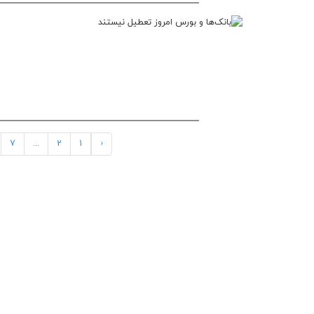
7
...
2
1
‹