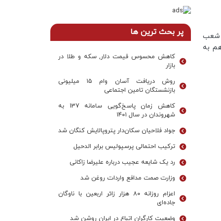
پر بحث ترین ها
 شعب
م به
کاهش محسوس قیمت دلار, سکه و طلا در
بازار
روش دریافت آسان وام ۱۵ میلیونی
بازنشستگان تامین اجتماعی
کاهش زمان پاسخ‌گویی سامانه 137 به
شهروندان در سال ۱۴۰۱
جواد فلاحیان سکان‌دار پتروپالایش کنگان شد
ترکیب احتمالی پرسپولیس برابر الدحیل
رد یک شایعه عجیب درباره علیرضا زاکانی
وزارت صمت مدافع واردات روغن شد
اعزام روزانه ۸۰ هزار زائر اربعین با ناوگان
جاده‌ای
وضعیت کارگران اتباع در ایران روشن شد