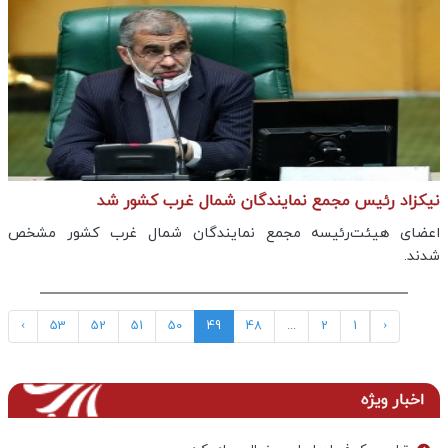
نیکزاد رئیس مجمع نمایندگان شمال غرب کشور شد
اعضای هیئت‌رئیسه مجمع نمایندگان شمال غرب کشور مشخص
شدند.
›
53
52
51
50
49
48
...
2
1
‹
اخبار ویژه