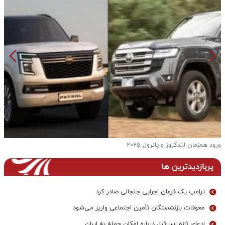
فرار از گرمای تابستان به آغوش خنک و بکرترین دریاچه ها
پ
پربازدیدترین ها
ترامپ یک فرمان اجرایی جنجالی صادر کرد
معوقات بازنشستگان تأمین اجتماعی واریز می‌شود
ادعای تازه اسرائیل درباره امکان حمله به ایران