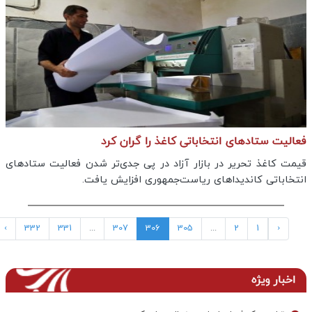
فعالیت‌ ستادهای انتخاباتی کاغذ را گران کرد
قیمت کاغذ تحریر در بازار آزاد در پی جدی‌تر شدن فعالیت ستادهای
انتخاباتی کاندیداهای ریاست‌جمهوری افزایش یافت.
›
332
331
...
307
306
305
...
2
1
‹
اخبار ویژه