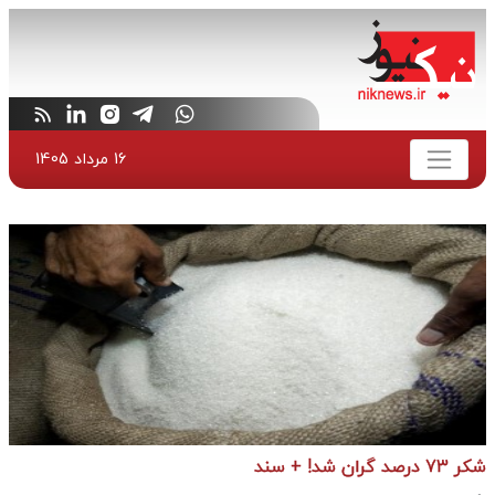
16 مرداد 1405
شکر 73 درصد گران شد! + سند