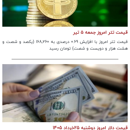
قیمت تتر امروز جمعه ۵ تیر
قیمت تتر امروز با افزایش 0.69 درصدی به 168,260 (یکصد و شصت و
هشت هزار و دویست و شصت) تومان رسید
قیمت دلار امروز دوشنبه 25خرداد 1405