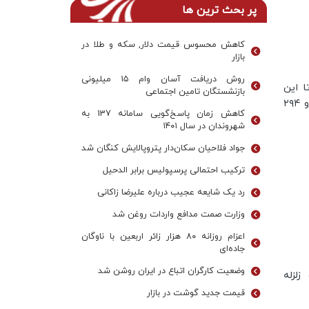
پر بحث ترین ها
کاهش محسوس قیمت دلار, سکه و طلا در
بازار
روش دریافت آسان وام ۱۵ میلیونی
ا این
بازنشستگان تامین اجتماعی
زمان بر اثر وقوع زلزله جدید با کانون "دفنه" دست‌کم سه تن کشته و ۲۹۴
کاهش زمان پاسخ‌گویی سامانه 137 به
شهروندان در سال ۱۴۰۱
جواد فلاحیان سکان‌دار پتروپالایش کنگان شد
ترکیب احتمالی پرسپولیس برابر الدحیل
رد یک شایعه عجیب درباره علیرضا زاکانی
وزارت صمت مدافع واردات روغن شد
اعزام روزانه ۸۰ هزار زائر اربعین با ناوگان
جاده‌ای
وضعیت کارگران اتباع در ایران روشن شد
لزله
قیمت جدید گوشت در بازار