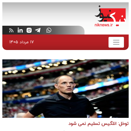
17 مرداد 1405
توخل: انلگیس تسلیم نمی شود